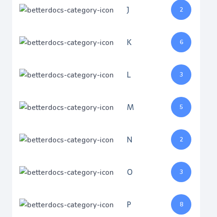
J
2
K
6
L
3
M
5
N
2
O
3
P
8