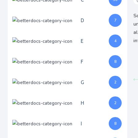
S
D
7
u
a
E
i
4
F
8
G
2
H
2
I
8