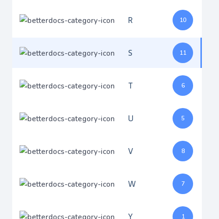
R
10
S
11
T
6
U
5
V
8
W
7
Y
1