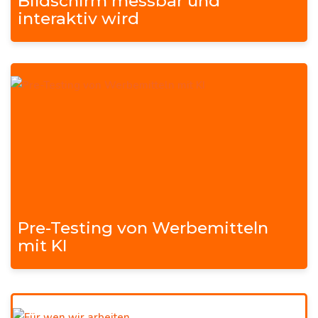
Bildschirm messbar und
interaktiv wird
Pre-Testing von Werbemitteln
mit KI