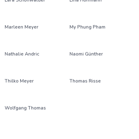
Lara Schönwälder
Lina Hoffmann
Marleen Meyer
My Phung Pham
Nathalie Andric
Naomi Günther
Thilko Meyer
Thomas Risse
Wolfgang Thomas