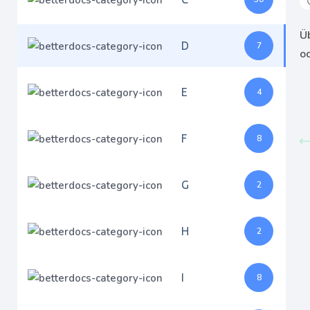
Üb
D
7
o
E
4
F
8
G
2
H
2
I
8