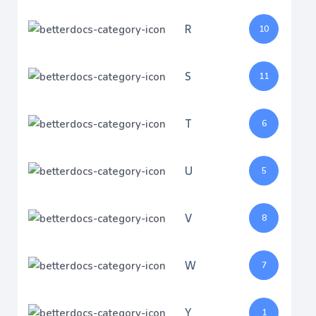
R
10
S
11
T
6
U
5
V
8
W
7
Y
1