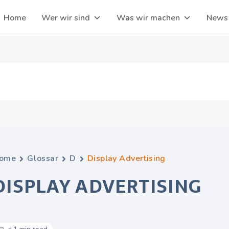
Home
Wer wir sind
Was wir machen
News
ome
Glossar
D
Display Advertising
DISPLAY ADVERTISIN