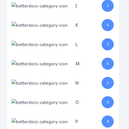
J
2
K
6
L
3
M
5
N
2
O
3
P
8