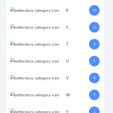
R
10
S
11
T
6
U
5
V
8
W
7
Y
1