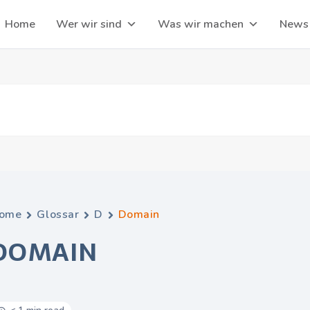
Home
Wer wir sind
Was wir machen
News
ome
Glossar
D
Domain
DOMAIN