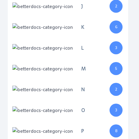
J
2
K
6
L
3
M
5
N
2
O
3
P
8