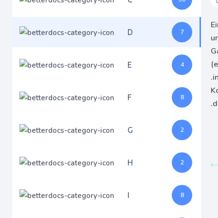
E
D
7
u
G
E
(e
4
.i
K
F
8
.d
G
2
H
2
I
8