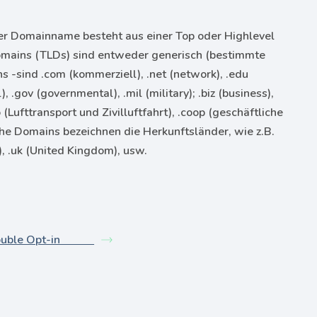
der Domainname besteht aus einer Top oder Highlevel
omains (TLDs) sind entweder generisch (bestimmte
 -sind .com (kommerziell), .net (network), .edu
 .gov (governmental), .mil (military); .biz (business),
o (Lufttransport und Zivilluftfahrt), .coop (geschäftliche
he Domains bezeichnen die Herkunftsländer, wie z.B.
h), .uk (United Kingdom), usw.
ouble Opt-in