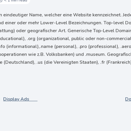
< 1 min read
in eindeutiger Name, welcher eine Website kennzeichnet. Je
nd einer oder mehr Lower-Level Bezeichnungen. Top-level D
attung) oder geografischer Art. Generische Top-Level Domains
ducational), .org (organizational, public oder non-commercial),
nfo (informational),.name (personal), .pro (professional), .aer
ooperationen wie z.B. Volksbanken) und .museum. Geografisc
e (Deutschland), .us (die Vereinigten Staaten), .fr (Frankreic
Display Ads
D