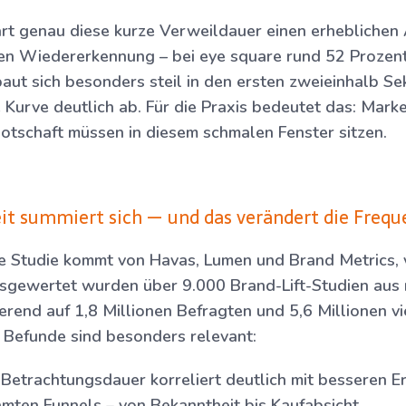
lärt genau diese kurze Verweildauer einen erheblichen 
ten Wiedererkennung – bei eye square rund 52 Prozent
aut sich besonders steil in den ersten zweieinhalb Se
e Kurve deutlich ab. Für die Praxis bedeutet das: Mark
otschaft müssen in diesem schmalen Fenster sitzen.
 summiert sich — und das verändert die Frequ
e Studie kommt von Havas, Lumen und Brand Metrics, v
sgewertet wurden über 9.000 Brand-Lift-Studien aus 
rend auf 1,8 Millionen Befragten und 5,6 Millionen v
i Befunde sind besonders relevant:
Betrachtungsdauer korreliert deutlich mit besseren E
mten Funnels – von Bekanntheit bis Kaufabsicht.