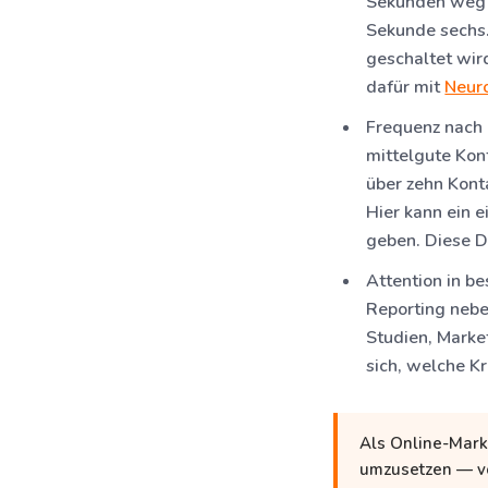
Sekunden weg i
Sekunde sechs.
geschaltet wir
dafür mit
Neur
Frequenz nach
mittelgute Kon
über zehn Kont
Hier kann ein 
geben. Diese Di
Attention in b
Reporting nebe
Studien, Marke
sich, welche K
Als Online-Marke
umzusetzen — vo