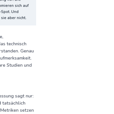
mmieren sich auf
-Spot. Und
ie aber nicht.
e,
das technisch
erstanden. Genau
Aufmerksamkeit.
are Studien und
essung sagt nur:
 tatsächlich
n-Metriken setzen