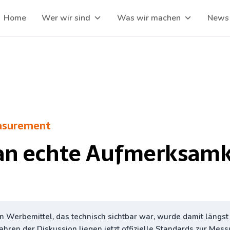
Home
Wer wir sind
Was wir machen
News
asurement
n echte Aufmerksamk
n Werbemittel, das technisch sichtbar war, wurde damit längst
ahren der Diskussion liegen jetzt offizielle Standards zur Mess