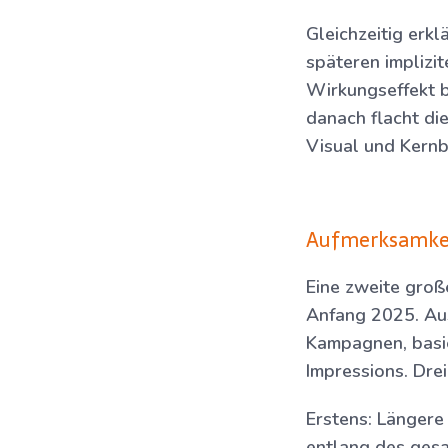
Gleichzeitig erk
späteren implizi
Wirkungseffekt b
danach flacht di
Visual und Kernb
Aufmerksamkeit
Eine zweite groß
Anfang 2025. Au
Kampagnen, basie
Impressions. Dre
Erstens:
Längere 
entlang des gesa