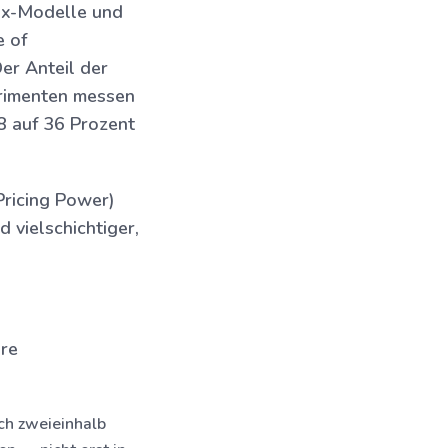
Mix-Modelle und
e of
er Anteil der
perimenten messen
18 auf 36 Prozent
Pricing Power)
 vielschichtiger,
are
ch zweieinhalb