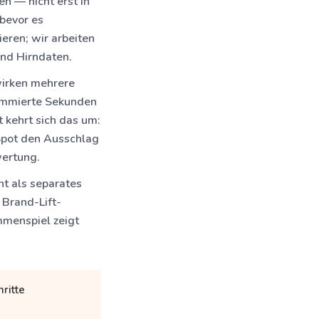
n — nicht erst in
 bevor es
eren; wir arbeiten
und Hirndaten.
irken mehrere
summierte Sekunden
 kehrt sich das um:
Spot den Ausschlag
wertung.
ht als separates
 Brand-Lift-
mmenspiel zeigt
ritte