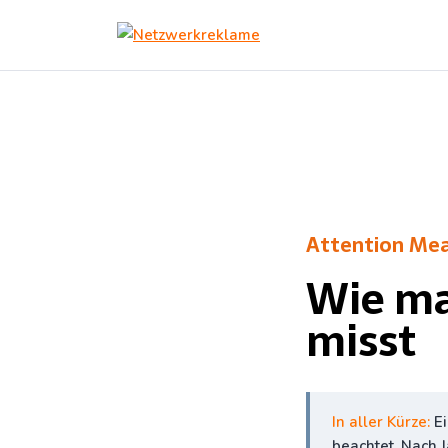
Skip to the content
Attention Me
Wie ma
misst
In aller Kürze:
Ei
beachtet. Nach J