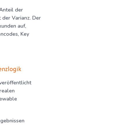
Anteil der
 der Varianz. Der
kunden auf,
encodes, Key
enzlogik
eröffentlicht
realen
iewable
rgebnissen