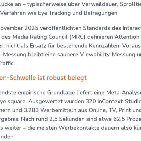
Lücke an – typischerweise über Verweildauer, Scrolltie
 Verfahren wie Eye Tracking und Befragungen.
November 2025 veröffentlichten Standards des Interac
 des Media Rating Council (MRC) definieren Attention 
er, nicht als Ersatz für bestehende Kennzahlen. Vorau
n-Messung bleibt eine saubere Viewability-Messung un
affic.
en-Schwelle ist robust belegt
ndste empirische Grundlage liefert eine Meta-Analyse
eye square. Ausgewertet wurden 320 InContext-Studie
ern und 3.283 Werbemitteln aus Online, TV, Print un
rgebnis: Nach rund 2,5 Sekunden sind etwa 62,5 Proze
ts weiter – die meisten Werbekontakte dauern also kür
unden.