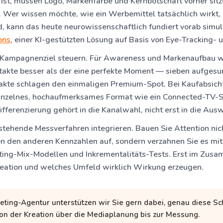
st, müssen Logo, Markenfarbe und Kernbotschaft vorher sitze
 Wer wissen möchte, wie ein Werbemittel tatsächlich wirkt,
d, kann das heute neurowissenschaftlich fundiert vorab simuli
ons
, einer KI-gestützten Lösung auf Basis von Eye-Tracking- 
 Kampagnenziel steuern.
Für Awareness und Markenaufbau w
takte besser als der eine perfekte Moment — sieben aufge
akte schlagen den einmaligen Premium-Spot. Bei Kaufabsicht
einzelnes, hochaufmerksames Format wie ein Connected-TV-
fferenzierung gehört in die Kanalwahl, nicht erst in die Aus
estehende Messverfahren integrieren.
Bauen Sie Attention nic
n den anderen Kennzahlen auf, sondern verzahnen Sie es mit
ting-Mix-Modellen und Inkrementalitäts-Tests. Erst im Zusa
reation und welches Umfeld wirklich Wirkung erzeugen.
ting-Agentur unterstützen wir Sie gern dabei, genau diese Sch
n der Kreation über die Mediaplanung bis zur Messung.