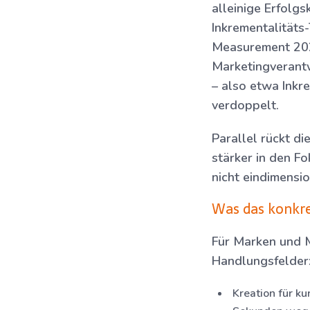
alleinige Erfolg
Inkrementalitäts-
Measurement 2025
Marketingverantwo
– also etwa Inkre
verdoppelt.
Parallel rückt di
stärker in den Fo
nicht eindimensio
Was das konkr
Für Marken und M
Handlungsfelder
Kreation für k