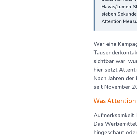
Havas/Lumen-Stu
sieben Sekunden
Attention Measu
Wer eine Kampagn
Tausenderkontakt
sichtbar war, wu
hier setzt Atten
Nach Jahren der 
seit November 20
Was Attention
Aufmerksamkeit i
Das Werbemittel 
hingeschaut oder 