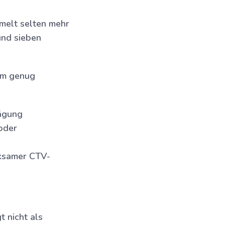
mmelt selten mehr
und sieben
um genug
wägung
oder
ksamer CTV-
t nicht als