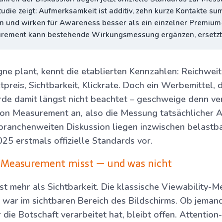
die zeigt: Aufmerksamkeit ist additiv, zehn kurze Kontakte su
 und wirken für Awareness besser als ein einzelner Premium
rement kann bestehende Wirkungsmessung ergänzen, ersetzt s
e plant, kennt die etablierten Kennzahlen: Reichweit
preis, Sichtbarkeit, Klickrate. Doch ein Werbemittel, 
rde damit längst nicht beachtet – geschweige denn v
tion Measurement an, also die Messung tatsächlicher 
branchenweiten Diskussion liegen inzwischen belastb
25 erstmals offizielle Standards vor.
 Measurement misst — und was nicht
st mehr als Sichtbarkeit. Die klassische Viewability-M
war im sichtbaren Bereich des Bildschirms. Ob jemand
die Botschaft verarbeitet hat, bleibt offen. Attentio